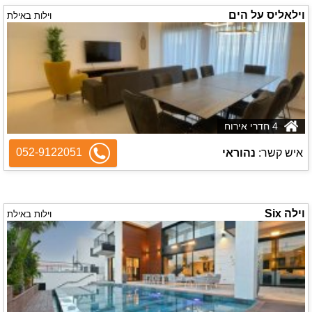
וילאליס על הים
וילות באילת
4 חדרי אירוח
052-9122051
איש קשר:
נהוראי
וילה Six
וילות באילת