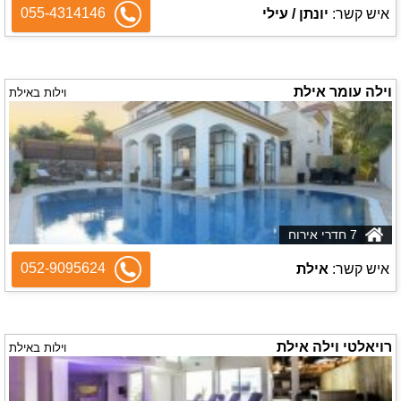
055-4314146
איש קשר:
יונתן / עילי
וילה עומר אילת
וילות באילת
7 חדרי אירוח
052-9095624
איש קשר:
אילת
רויאלטי וילה אילת
וילות באילת