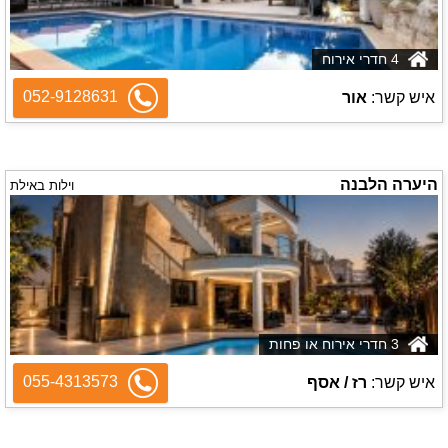
4 חדרי אירוח
052-9128631
איש קשר:
אור
היערה הלבנה
וילות באילת
3 חדרי אירוח או פחות
055-4313573
איש קשר:
רז / אסף