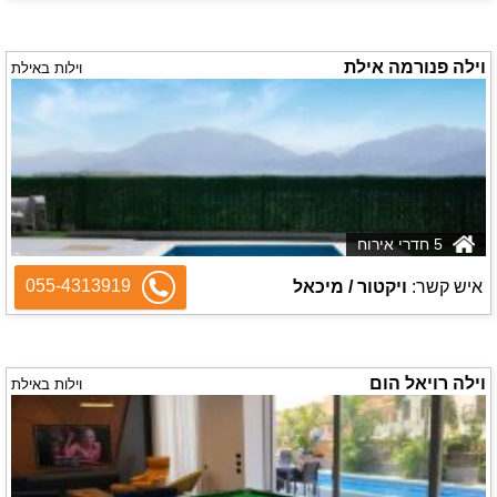
וילה פנורמה אילת
וילות באילת
5 חדרי אירוח
055-4313919
איש קשר:
ויקטור / מיכאל
וילה רויאל הום
וילות באילת