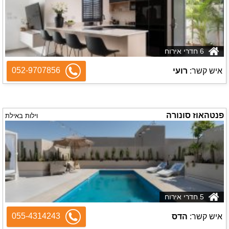
6 חדרי אירוח
052-9707856
איש קשר:
רועי
פנטהאוז סונורה
וילות באילת
5 חדרי אירוח
055-4314243
איש קשר:
הדס