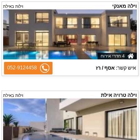
וילה מאנקי
וילות באילת
4 חדרי אירוח
052-9124458
איש קשר:
אסף / רז
וילה טרויה אילת
וילות באילת