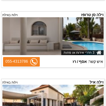
וילה סן טרופז
וילות באילת
3 חדרי אירוח או פחות
055-4313786
איש קשר:
אסף / רז
וילה איל
וילות באילת