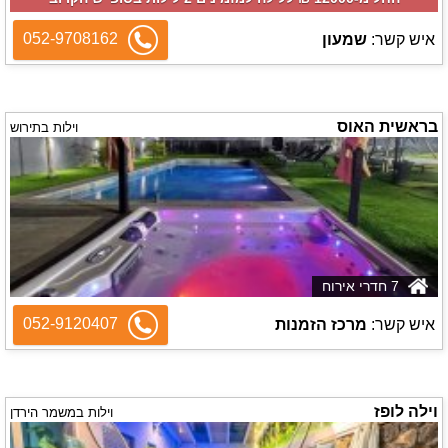
052-9708162
איש קשר:
שמעון
בראשית האוס
וילות בתירוש
7 חדרי אירוח
052-9120407
איש קשר:
מרכז הזמנות
וילה לופז
וילות במשמר הירדן