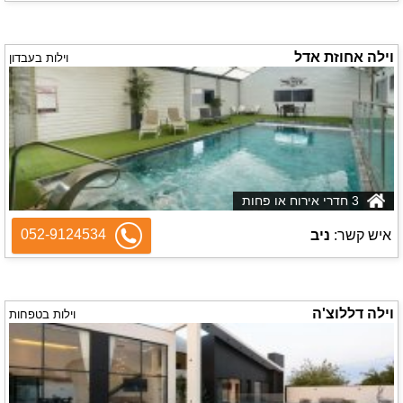
וילה אחוזת אדל
וילות בעבדון
3 חדרי אירוח או פחות
052-9124534
איש קשר:
ניב
וילה דללוצ'ה
וילות בטפחות