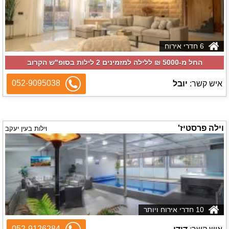
6 חדרי אירוח
החל מ-‏5000 ₪ ללילה למזמינים 2 לילות בסופ"ש הקרוב
052-9095038
איש קשר:
יובל
וילה פרסטיז'
וילות בעין יעקב
10 חדרי אירוח ויותר
052-9126284