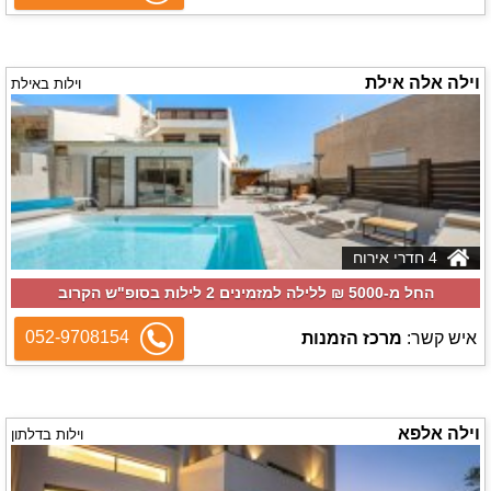
וילה אלה אילת
וילות באילת
4 חדרי אירוח
החל מ-‏5000 ₪ ללילה למזמינים 2 לילות בסופ"ש הקרוב
052-9708154
איש קשר:
מרכז הזמנות
וילה אלפא
וילות בדלתון