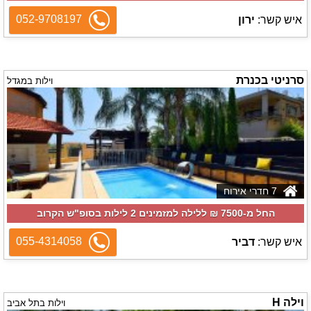
052-9708197
איש קשר:
ירון
סרניטי בכנרת
וילות במגדל
7 חדרי אירוח
החל מ-‏7500 ₪ ללילה למזמינים 2 לילות בסופ"ש הקרוב
055-4314058
איש קשר:
דביר
וילה H
וילות בתל אביב