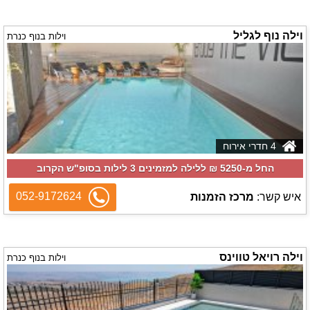
וילה נוף לגליל
וילות בנוף כנרת
4 חדרי אירוח
החל מ-‏5250 ₪ ללילה למזמינים 3 לילות בסופ"ש הקרוב
052-9172624
איש קשר:
מרכז הזמנות
וילה רויאל טווינס
וילות בנוף כנרת