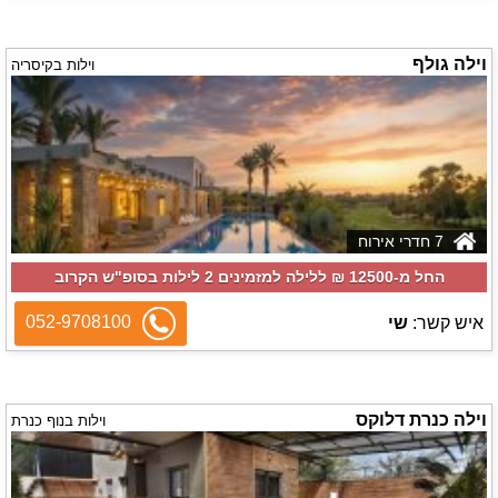
וילה גולף
וילות בקיסריה
7 חדרי אירוח
החל מ-‏12500 ₪ ללילה למזמינים 2 לילות בסופ"ש הקרוב
052-9708100
איש קשר:
שי
וילה כנרת דלוקס
וילות בנוף כנרת