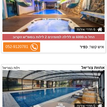
6 חדרי אירוח
החל מ-‏6000 ₪ ללילה למזמינים 2 לילות בסופ"ש הקרוב
052-9120781
איש קשר:
כפיר
אחוזת צוריאל
וילות בצוריאל
5 חדרי אירוח