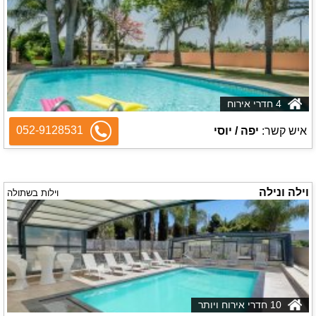
4 חדרי אירוח
052-9128531
איש קשר:
יפה / יוסי
וילה ונילה
וילות בשתולה
10 חדרי אירוח ויותר