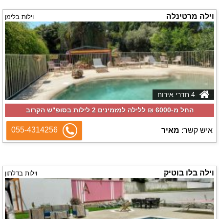
וילה מרטינלה
וילות בלימן
4 חדרי אירוח
החל מ-‏6000 ₪ ללילה למזמינים 2 לילות בסופ"ש הקרוב
055-4314256
איש קשר:
מאיר
וילה בלו בוטיק
וילות בדלתון