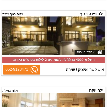
וילה פינה בנוף
וילות בנוף כנרת
8 חדרי אירוח
החל מ-‏4000 ₪ ללילה למזמינים 2 לילות בסופ"ש הקרוב
052-9123471
איש קשר:
איציק / שירה
וילה יוקה
וילות באילת