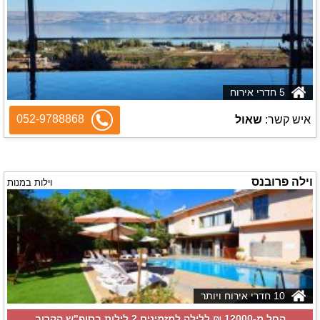
5 חדרי אירוח
052-9788868
איש קשר:
שאול
וילה פרובנס
וילות במנות
10 חדרי אירוח ויותר
החל מ-‏12000 ₪ ללילה למזמינים 2 לילות בסופ"ש הקרוב