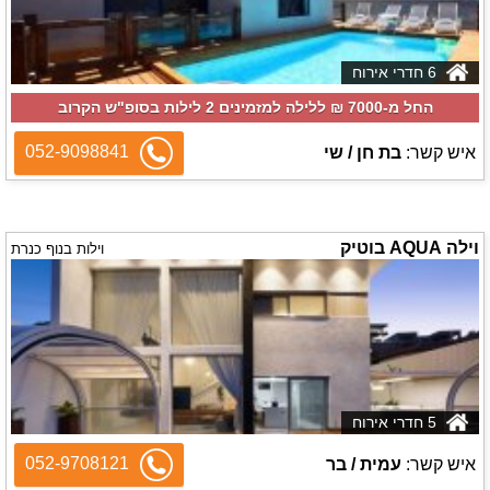
6 חדרי אירוח
החל מ-‏7000 ₪ ללילה למזמינים 2 לילות בסופ"ש הקרוב
052-9098841
איש קשר:
בת חן / שי
וילה AQUA בוטיק
וילות בנוף כנרת
5 חדרי אירוח
052-9708121
איש קשר:
עמית / בר