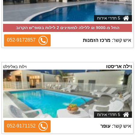
5 חדרי אירוח
החל מ-‏9000 ₪ ללילה למזמינים 2 לילות בסופ"ש הקרוב
052-9172857
איש קשר:
מרכז הזמנות
וילה אריסטו
וילות באליפלט
5 חדרי אירוח
052-9171152
איש קשר:
עופר