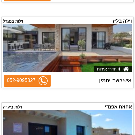
וילה בליז
וילות במגדל
4 חדרי אירוח
052-9095827
איש קשר:
יסמין
אחוזת אפנדי
וילות ביערה