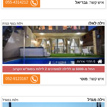
055-4314212
איש קשר:
גבריאל
וילה לאלו
וילות בנוף כנרת
6 חדרי אירוח
החל מ-‏6000 ₪ ללילה למזמינים 2 לילות בסופ"ש הקרוב
052-9123167
איש קשר:
מוטי
וילה מגדל
וילות במגדל