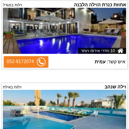
אחוזת כנרת הוילה הלבנה
וילות במגדל
10 חדרי אירוח ויותר
052-9172074
איש קשר:
עמית
וילה שנהב
וילות באילת