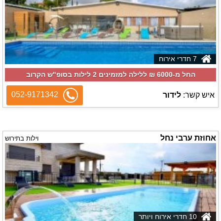
7 חדרי אירוח
החל מ-‏6000 ₪ ללילה למזמינים 2 לילות בסופ"ש הקרוב
052-9171342
איש קשר:
לידור
אחוזת ערבי נחל
וילות בתירוש
10 חדרי אירוח ויותר