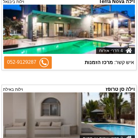
וילה Terra Nova
וילות ביבנאל
4 חדרי אירוח
052-9129287
איש קשר:
מרכז הזמנות
וילה סן טרופז
וילות באילת