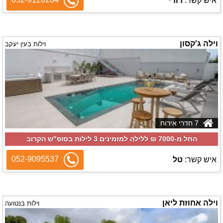
איש קשר:
דודי
וילה ג'קסון
וילות בעין יעקב
7 חדרי אירוח
החל מ-‏7000 ₪ ללילה למזמינים 3 לילות בסופ"ש הקרוב
052-9095537
איש קשר:
טל
וילה אחוזת ליאן
וילות בנטועה